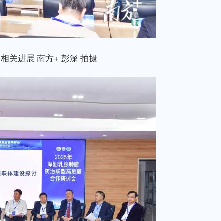
关进展 南方+ 彭深 拍摄