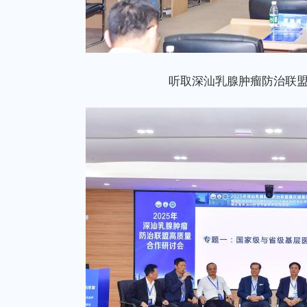
听取深汕乳腺肿瘤防治联盟相